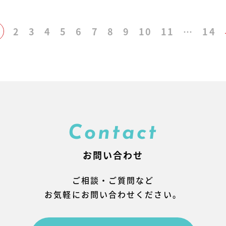
投
2
3
4
5
6
7
8
9
10
11
…
14
稿
の
ペ
Contact
お問い合わせ
ー
ご相談・ご質問など
ジ
お気軽にお問い合わせください。