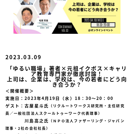
2023.03.09
「ゆるい職場」著者×元祖イクボス×キャリ
ア教育専門家が徹底討論！
上司は、企業は、学校は、今の若者にどう向
き合うか？
＜開催概要＞
実施日：2023年4月19日（水）18：30～20：00
ゲスト：古屋星斗氏
（リクルートワークス研究所・主任研究
員／
一般社団法人スクールトゥーワーク代表理事）
川島高之氏
（ＮＰＯ法人ファザーリング・ジャパン
理事・2社の会社社長）