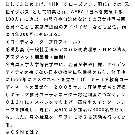
としてまとめ上げ、NHK「クローズアップ現代」では“元
祖イクボス”として特集され、AERA「日本を突破する
100人」に選出。内閣府や自治体などでの男女共同参画
委員やこども家庭庁創設のアドバイザーなども歴任。講
演は年200回にものぼる。
＜コーディネータープロフィール＞
毛受芳高（一般社団法人アスバシ代表理事・ＮＰＯ法人
アスクネット創業者・顧問）
名古屋大学大学院在学中に、若者が夢や目標、アイデン
ティティを持てない日本の教育に危機感をもち、修了後
に1999年にアスクネットを立ち上げ、キャリア教育コー
ディネートを事業化。２００５年より経済産業省と連携
しキャリア教育コーディネーター認定制度につなぐ。２
０１２年にアスバシを立ち上げ、高校生のインターンシ
ップを推進し、現在、愛知では参加者は3000名を超え
る。また、高卒就職を「早活」に変える活動も行ってい
る。
※ＣＳＮとは？