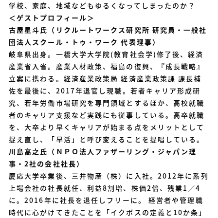
学校、家庭、地域などもゆるくなってしまったのか？
＜ゲストプロフィール＞
古屋星斗氏（リクルートワークス研究所 研究員・一般社
団法人スクール・トゥ・ワーク 代表理事）
岐阜県出身。一橋大学大学院(教育社会学)修了後、経済
産業省入省。産業人材政策、福島の復興、『成長戦略』
立案に携わる。経済産業政策局 経済産業政策課 課長補
佐を最後に、2017年退官し現職。若者キャリア形成研
究、若年労働市場研究を専門領域とするほか、高校就職
者のキャリア支援など実践にも従事している。高卒就職
を、大卒より早くキャリアが始まる点をメリットとして
捉え直し、「早活」と呼び変えることを提唱している。
川島高之氏（ＮＰＯ法人ファザーリング・ジャパン理
事・2社の会社社長）
慶応大学卒業後、三井物産（株）に入社。2012年に系列
上場会社の社長就任、利益8割増、株価2倍、残業1／4
に。2016年に社長を退任しフリーに。 経営者や管理職
時代に心がけてきたことを「イクボスの定義と10か条」