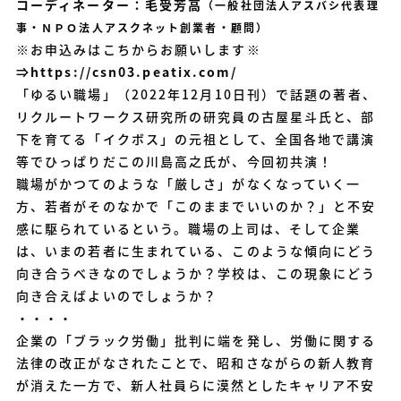
コーディネーター：毛受芳高
（一般社団法人アスバシ代表理
事・
ＮＰＯ法人アスクネット創業者・顧問）
※お申込みはこちからお願いします※
⇒
https://csn03.peatix.com/
「ゆるい職場」（2022年12月10日刊）で話題の著者、
リクルートワークス研究所の研究員の古屋星斗氏と、部
下を育てる「イクボス」の元祖として、全国各地で講演
等でひっぱりだこの川島高之氏が、今回初共演！
職場がかつてのような「厳しさ」がなくなっていく一
方、若者がそのなかで「このままでいいのか？」と不安
感に駆られているという。職場の上司は、そして企業
は、いまの若者に生まれている、このような傾向にどう
向き合うべきなのでしょうか？学校は、この現象にどう
向き合えばよいのでしょうか？
・・・・
企業の「ブラック労働」批判に端を発し、労働に関する
法律の改正がなされたことで、昭和さながらの新人教育
が消えた一方で、新人社員らに漠然としたキャリア不安