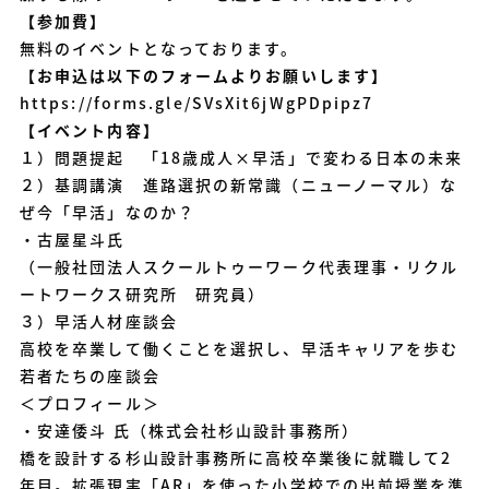
【参加費】
無料のイベントとなっております。
【お申込は以下のフォームよりお願いします】
https://forms.gle/SVsXit6jWgPDpipz7
【イベント内容】
１）問題提起 「18歳成人×早活」で変わる日本の未来
２）基調講演 進路選択の新常識（ニューノーマル）な
ぜ今「早活」なのか？
・古屋星斗氏
（一般社団法人スクールトゥーワーク代表理事・リクル
ートワークス研究所 研究員）
３）早活人材座談会
高校を卒業して働くことを選択し、早活キャリアを歩む
若者たちの座談会
＜プロフィール＞
・安達倭斗 氏（株式会社杉山設計事務所）
橋を設計する杉山設計事務所に高校卒業後に就職して2
年目。拡張現実「AR」を使った小学校での出前授業を準