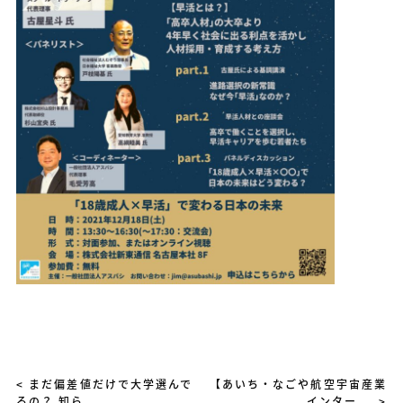
< まだ偏差値だけで大学選んで
【あいち・なごや航空宇宙産業
るの？ 知ら...
インター... >