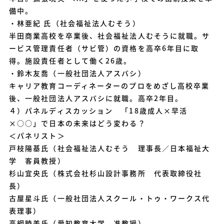
備中。
・林亜紀 氏（社会福祉法人むそう）
半田商業高校を卒業後、社会福祉法人むそうに就職。サ
ービス管理責任者（サビ管）の資格を高卒6年目に取
得。施設責任者として働く26歳。
・鈴木友喬（一般社団法人アスバシ）
キャリア教育コーディネーターのプロをめざし高校卒業
後、一般社団法人アスバシに就職。高卒2年目。
４）パネルディスカッション 「18歳成人×早活
×○○」で日本の未来はどう変わる？
＜パネリスト＞
戸枝陽基氏（社会福祉法人むそう 理事長／日本福祉大
学 客員教授）
杉山宜央氏（株式会社杉山設計事務所 代表取締役社
長）
古屋星斗氏（一般社団法人スクール・トゥ・ワークス代
表理事）
高綱睦美氏（愛知教育大学 准教授）