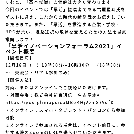
くむと、「高卒就職」の価値は大きく変わります。
今回のイベントでは
「早活」
提唱者である
古屋星斗氏
を
ゲストに迎え、これからの時代の新常識をお伝えしてい
ただきます。また、
「早活」
を推進する企業・学校・
NPOが集い、進路選択の現状を変えるための方法を徹底
議論します！
「早活イノベーションフォーラム2021」イ
ベント概要
【開催日時】
12月18日（土）13時30分〜16時30分 （16時30分
～ 交流会・リアル参加のみ）
【開催方法】
対面、またはオンラインでご視聴いただけます。
・対面会場：株式会社新東通信 名古屋本社
https://goo.gl/maps/cpMBoKHjVvm87Vdf8
・オンライン：スマホ・タブレット・パソコンから参加
可能
※オンラインで参加される場合は、イベント前日に、参
加する際のZoomのURLを送らせていただきます。