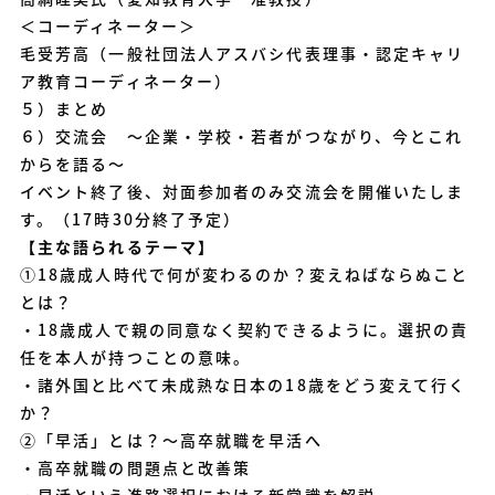
＜コーディネーター＞
毛受芳高（一般社団法人アスバシ代表理事・認定キャリ
ア教育コーディネーター）
５）まとめ
６）交流会 ～企業・学校・若者がつながり、今とこれ
からを語る～
イベント終了後、対面参加者のみ交流会を開催いたしま
す。（17時30分終了予定）
【主な語られるテーマ】
①18歳成人時代で何が変わるのか？変えねばならぬこと
とは？
・18歳成人で親の同意なく契約できるように。選択の責
任を本人が持つことの意味。
・諸外国と比べて未成熟な日本の18歳をどう変えて行く
か？
②「早活」とは？〜高卒就職を早活へ
・高卒就職の問題点と改善策
・早活という進路選択における新常識を解説